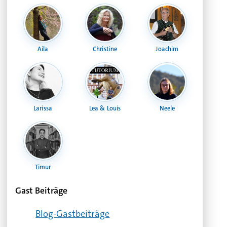
Aila
Christine
Joachim
Larissa
Lea & Louis
Neele
Timur
Gast Beiträge
Blog-Gast­bei­träge