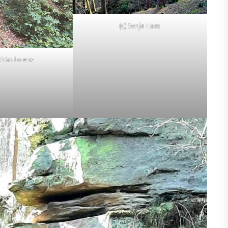
(c) Sonja Haas
thias Lorenz