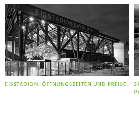
EISSTADION: ÖFFNUNGSZEITEN UND PREISE
S
P