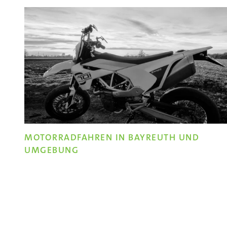
MOTORRADFAHREN IN BAYREUTH UND
UMGEBUNG