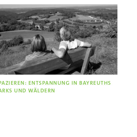
PAZIEREN: ENTSPANNUNG IN BAYREUTHS
ARKS UND WÄLDERN