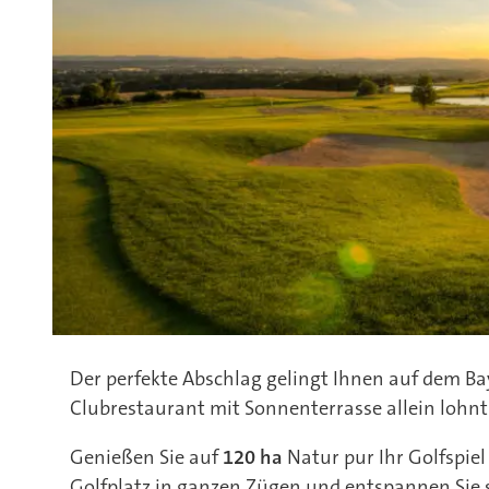
Der perfekte Abschlag gelingt Ihnen auf dem Ba
Clubrestaurant mit Sonnenterrasse allein lohnt 
Genießen Sie auf
120 ha
Natur pur Ihr Golfspie
Golfplatz in ganzen Zügen und entspannen Sie si