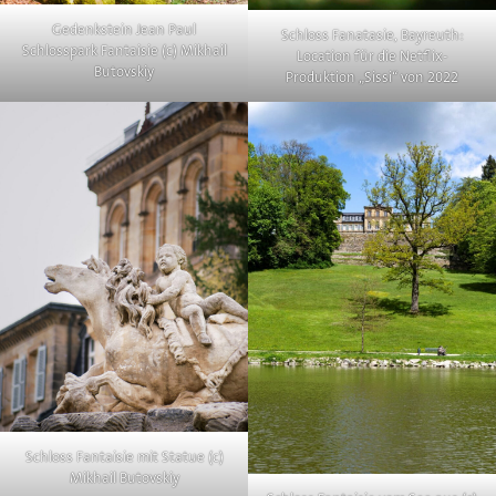
Gedenkstein Jean Paul
Schloss Fanatasie, Bayreuth:
Schlosspark Fantaisie (c) Mikhail
Location für die Netflix-
Butovskiy
Produktion „Sissi“ von 2022
Schloss Fantaisie mit Statue (c)
Mikhail Butovskiy