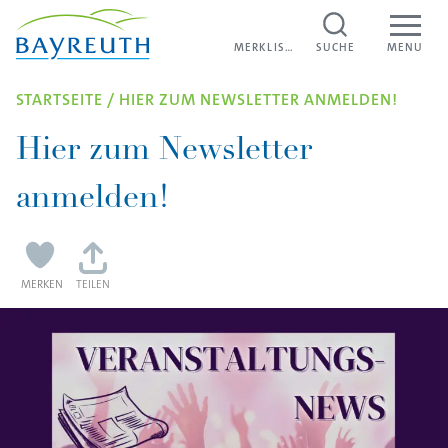
Direkt zum Inhalt
WEITERE VERANSTALTUNGEN
Unter
MERKLISTE
MERKLISTE
SUCHE
MENU
STARTSEITE
/
HIER ZUM NEWSLETTER ANMELDEN!
Hier zum Newsletter
anmelden!
MERKEN
TEILEN