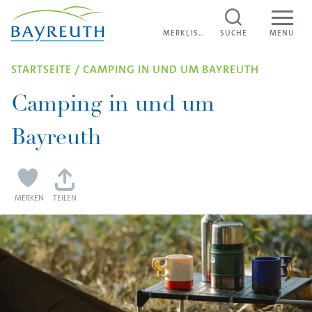
PAUSCHALEN
Unter
Direkt zum Inhalt
MERKLISTE
MERKLISTE
SUCHE
MENU
STARTSEITE
/
CAMPING IN UND UM BAYREUTH
Camping in und um
Bayreuth
MERKEN
TEILEN