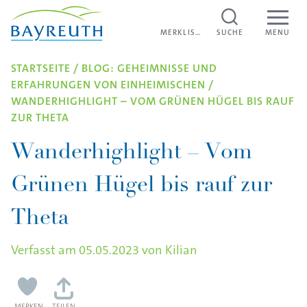
Direkt zum Inhalt
MERKLISTE
MERKLISTE
SUCHE
MENU
STARTSEITE
/
BLOG: GEHEIMNISSE UND
ERFAHRUNGEN VON EINHEIMISCHEN
/
WANDERHIGHLIGHT – VOM GRÜNEN HÜGEL BIS RAUF
ZUR THETA
Wanderhighlight – Vom
Grünen Hügel bis rauf zur
Theta
Verfasst am
05.05.2023
von
Kilian
MERKEN
TEILEN