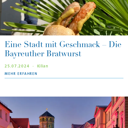
Eine Stadt mit Geschmack – Die
Bayreuther Bratwurst
25.07.2024
·
Kilian
"EINE STADT MIT GESCHMACK – DIE BAYREU
MEHR ERFAHREN