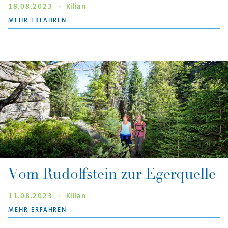
18.08.2023
·
Kilian
"DIE VIELFALT POTTENSTEINS"
MEHR ERFAHREN
Vom Rudolfstein zur Egerquelle
11.08.2023
·
Kilian
"VOM RUDOLFSTEIN ZUR EGERQUELLE"
MEHR ERFAHREN