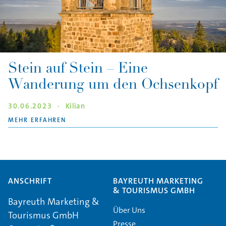
Stein auf Stein – Eine
Wanderung um den Ochsenkopf
30.06.2023
·
Kilian
"STEIN AUF STEIN – EINE WANDERUNG UM D
MEHR ERFAHREN
ANSCHRIFT
BAYREUTH MARKETING
& TOURISMUS GMBH
Bayreuth Marketing &
Über Uns
Tourismus GmbH
Presse