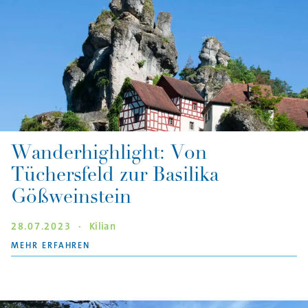
Wanderhighlight: Von
Tüchersfeld zur Basilika
Gößweinstein
28.07.2023
·
Kilian
"WANDERHIGHLIGHT: VON TÜCHERSFELD ZUR 
MEHR ERFAHREN