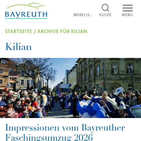
Direkt zum Inhalt
MERKLISTE
MERKLISTE
SUCHE
MENU
STARTSEITE
/
ARCHIVE FÜR KILIAN
Kilian
Impressionen vom Bayreuther
Faschingsumzug 2026