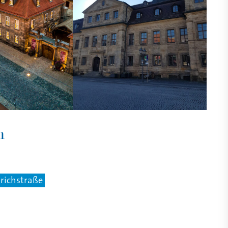
n
drichstraße