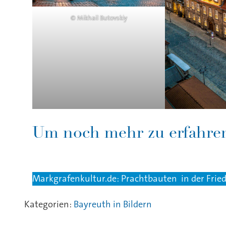
© Mikhail Butovskiy
Um noch mehr zu erfahre
Markgrafenkultur.de: Prachtbauten in der Frie
Kategorien:
Bayreuth in Bildern