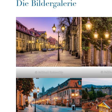
Die Bildergalerie
© Mikha
© Mikhail Butovskiy