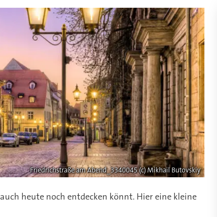
Friedrichstraße am Abend_3340045 (c) Mikhail Butovskiy
hr auch heute noch entdecken könnt. Hier eine kleine