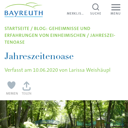
Direkt zum Inhalt
MERKLISTE
MERKLISTE
SUCHE
MENU
STARTSEITE
/
BLOG: GEHEIMNISSE UND
ERFAHRUNGEN VON EINHEIMISCHEN
/
JAHRES­ZEI­
TEN­OASE
Jahreszeitenoase
Verfasst am
10.06.2020
von
Larissa Weishäupl
MERKEN
TEILEN