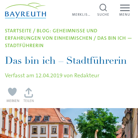
Direkt zum Inhalt
MERKLISTE
MERKLISTE
SUCHE
MENU
STARTSEITE
/
BLOG: GEHEIMNISSE UND
ERFAHRUNGEN VON EINHEIMISCHEN
/
DAS BIN ICH —
STADTFÜHRERIN
Das bin ich – Stadtführerin
Verfasst am
12.04.2019
von
Redakteur
MERKEN
TEILEN