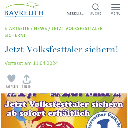
Direkt zum Inhalt
MERKLISTE
MERKLISTE
SUCHE
MENU
STARTSEITE
/
NEWS
/
JETZT VOLKS­FEST­TALER
SICHERN!
Jetzt Volksfesttaler sichern!
Verfasst am
11.04.2024
MERKEN
TEILEN