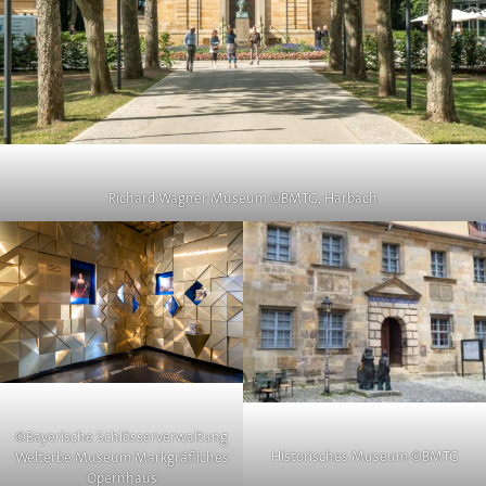
Richard Wagner Museum ©BMTG, Harbach
©Bayerische Schlösserverwaltung
Historisches Museum ©BMTG
Welterbe Museum Markgräfliches
Opernhaus