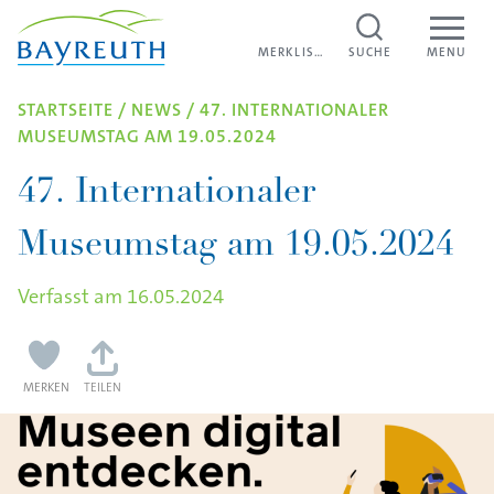
Direkt zum Inhalt
MERKLISTE
MERKLISTE
SUCHE
MENU
STARTSEITE
/
NEWS
/
47. INTERNATIONALER
MUSEUMSTAG AM 19.05.2024
47. Internationaler
Museumstag am 19.05.2024
Verfasst am
16.05.2024
MERKEN
TEILEN