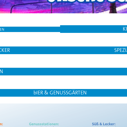
K
NEN
CKER
SPEZ
EN
bIER & GENUSSGÄRTEN