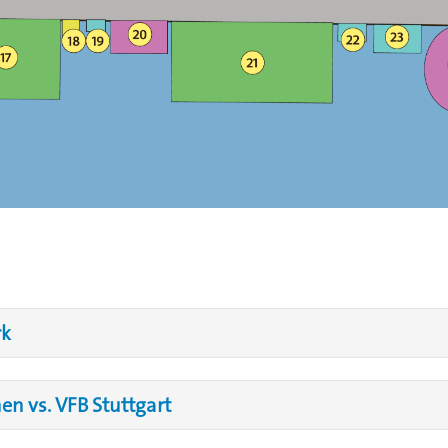
rk
n vs. VFB Stuttgart
 Vereine und Betriebe