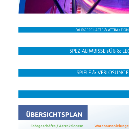
fAHRGESCHÄFTE & ATTRAKTIO
SPEZIALIMBISSE sÜß & LE
SPIELE & VERLOSUNG