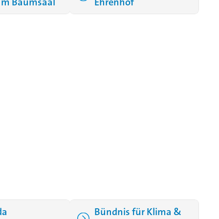
am Baumsaal
Ehrenhof
da
Bündnis für Klima &