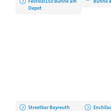
Festival150 Bühne am
Bühne 
Depot
Streetbar Bayreuth
Enchila