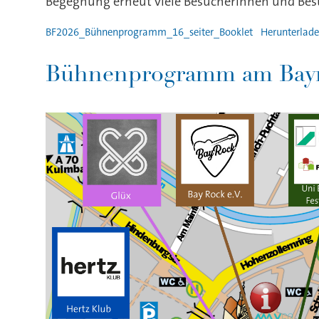
Begegnung erneut viele Besucherinnen und Besu
BF2026_Bühnenprogramm_16_seiter_Booklet
Herunterlad
Bühnenprogramm am Bayre