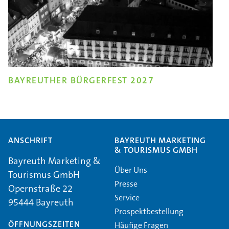
BAYREUTHER BÜRGERFEST 2027
ANSCHRIFT
BAYREUTH MARKETING
& TOURISMUS GMBH
Bayreuth Marketing &
Über Uns
Tourismus GmbH
Presse
Opernstraße 22
Service
95444 Bayreuth
Prospektbestellung
ÖFFNUNGSZEITEN
Häufige Fragen