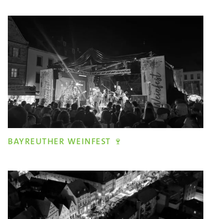
BAYREUTHER WEINFEST 🍷