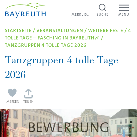
Direkt zum Inhalt
MERKLISTE
MERKLISTE
SUCHE
MENU
STARTSEITE
/
VERANSTALTUNGEN
/
WEITERE FESTE
/
4
TOLLE TAGE – FASCHING IN BAYREUTH🎉
/
TANZGRUPPEN 4 TOLLE TAGE 2026
Tanzgruppen 4 tolle Tage
2026
MERKEN
TEILEN