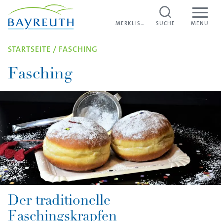
Direkt zum Inhalt
MERKLISTE
MERKLISTE
SUCHE
MENU
STARTSEITE
/
FASCHING
Fasching
Der traditionelle
Faschingskrapfen