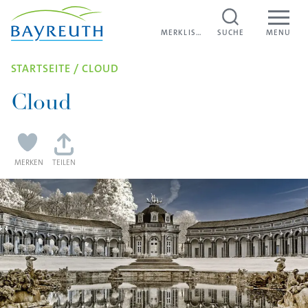
Direkt zum Inhalt
MERKLISTE
MERKLISTE
SUCHE
MENU
STARTSEITE
/
CLOUD
Cloud
MERKEN
TEILEN