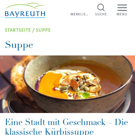
Direkt zum Inhalt
MERKLISTE
MERKLISTE
SUCHE
MENU
STARTSEITE
/
SUPPE
Suppe
Eine Stadt mit Geschmack – Die
klassische Kürbissuppe