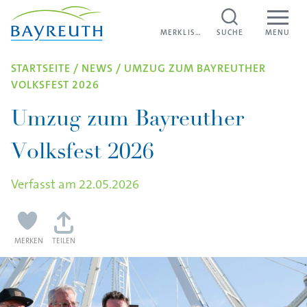
Direkt zum Inhalt
MERKLISTE
MERKLISTE
SUCHE
MENU
STARTSEITE
/
NEWS
/
UMZUG ZUM BAYREUTHER
VOLKSFEST 2026
Umzug zum Bayreuther
Volksfest 2026
Verfasst am
22.05.2026
MERKEN
TEILEN