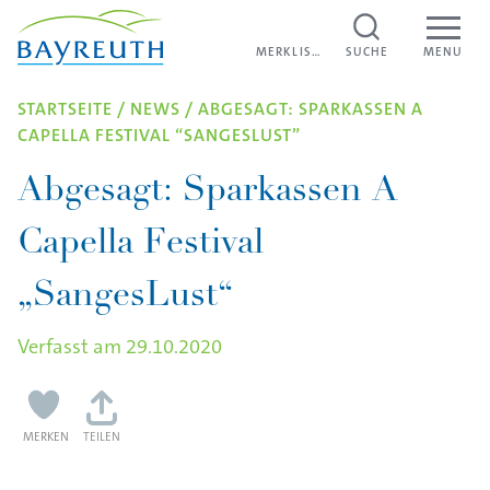
Direkt zum Inhalt
MERKLISTE
MERKLISTE
SUCHE
MENU
STARTSEITE
/
NEWS
/
ABGESAGT: SPARKASSEN A
CAPELLA FESTIVAL “SANGESLUST”
Abgesagt: Sparkassen A
Capella Festival
„SangesLust“
Verfasst am
29.10.2020
MERKEN
TEILEN