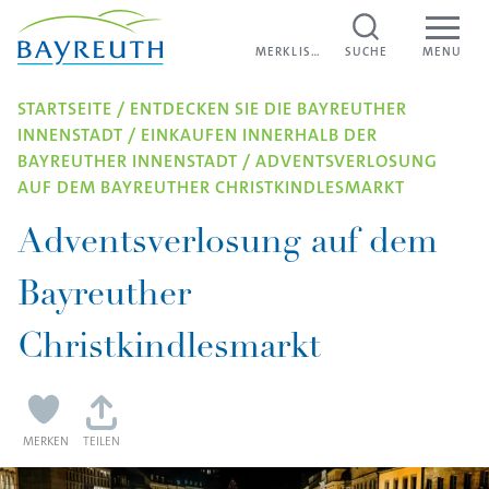
Direkt zum Inhalt
MERKLISTE
MERKLISTE
SUCHE
MENU
STARTSEITE
/
ENTDECKEN SIE DIE BAYREUTHER
INNENSTADT
/
EINKAUFEN INNERHALB DER
BAYREUTHER INNENSTADT
/
ADVENTSVERLOSUNG
AUF DEM BAYREUTHER CHRISTKINDLESMARKT
Adventsverlosung auf dem
Bayreuther
Christkindlesmarkt
MERKEN
TEILEN