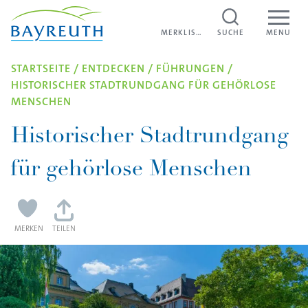
Direkt zum Inhalt
MERKLISTE
MERKLISTE
SUCHE
MENU
STARTSEITE
/
ENTDECKEN
/
FÜHRUNGEN
/
HISTORISCHER STADTRUNDGANG FÜR GEHÖRLOSE
MENSCHEN
Historischer Stadtrundgang
für gehörlose Menschen
MERKEN
TEILEN