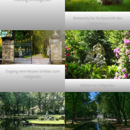
Romantische Parkansicht des
Hofgartens
Zugang vom Neuen Schloss zum
Hofgarten
Statue im Hofgarten