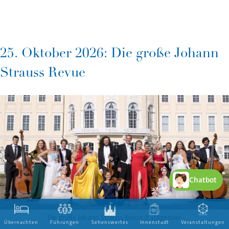
25. Oktober 2026: Die große Johann
Strauss Revue
Chatbot
Die große Johann Strauss Revue © stagediver
Übernachten
Führungen
Sehenswertes
Innenstadt
Veranstaltungen