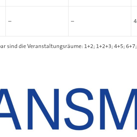
–
–
4
ar sind die Veranstaltungsräume: 1+2; 1+2+3; 4+5; 6+7;