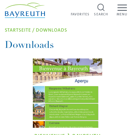
Skip to content
FAVORITES
FAVORITES
SEARCH
MENU
STARTSEITE
/
DOWNLOADS
Downloads